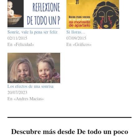
Sonríe, vale la pena ser feliz
Si lloras…
02/11/2015
07/09/2015
En «Felicidad»
En «Gráficos»
Los efectos de una sonrisa
20/07/2023
En «Andres Macias»
Descubre más desde De todo un poco