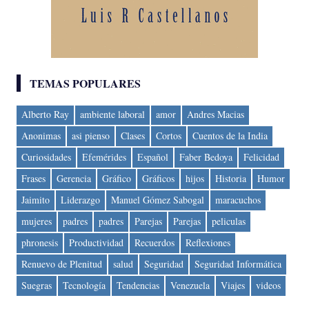
TEMAS POPULARES
Alberto Ray
ambiente laboral
amor
Andres Macias
Anonimas
asi pienso
Clases
Cortos
Cuentos de la India
Curiosidades
Efemérides
Español
Faber Bedoya
Felicidad
Frases
Gerencia
Gráfico
Gráficos
hijos
Historia
Humor
Jaimito
Liderazgo
Manuel Gómez Sabogal
maracuchos
mujeres
padres
padres
Parejas
Parejas
peliculas
phronesis
Productividad
Recuerdos
Reflexiones
Renuevo de Plenitud
salud
Seguridad
Seguridad Informática
Suegras
Tecnología
Tendencias
Venezuela
Viajes
videos