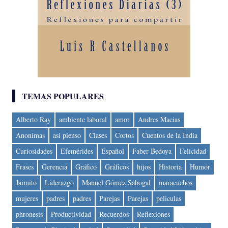
TEMAS POPULARES
Alberto Ray
ambiente laboral
amor
Andres Macias
Anonimas
asi pienso
Clases
Cortos
Cuentos de la India
Curiosidades
Efemérides
Español
Faber Bedoya
Felicidad
Frases
Gerencia
Gráfico
Gráficos
hijos
Historia
Humor
Jaimito
Liderazgo
Manuel Gómez Sabogal
maracuchos
mujeres
padres
padres
Parejas
Parejas
peliculas
phronesis
Productividad
Recuerdos
Reflexiones