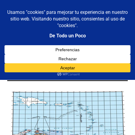
De todo un poco
MENÚ
Frases,
Gerencia,
Saltar
Humor,
al
Reflexiones,
contenido
Tecnología
y
Organización
Viajes