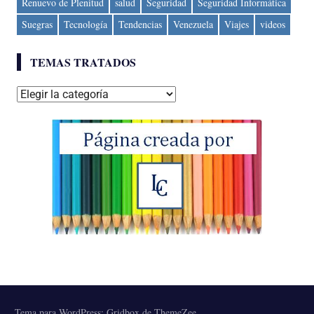
Renuevo de Plenitud
salud
Seguridad
Seguridad Informática
Suegras
Tecnología
Tendencias
Venezuela
Viajes
videos
TEMAS TRATADOS
Temas
tratados
Tema para WordPress: Gridbox de ThemeZee.