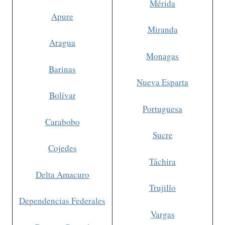
Mérida
Apure
Miranda
Aragua
Monagas
Barinas
Nueva Esparta
Bolívar
Portuguesa
Carabobo
Sucre
Cojedes
Táchira
Delta Amacuro
Trujillo
Dependencias Federales
Vargas