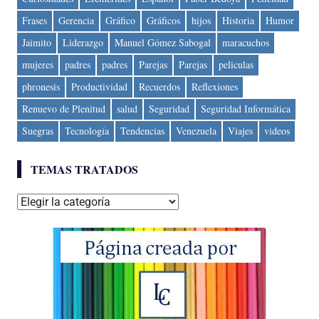
Frases
Gerencia
Gráfico
Gráficos
hijos
Historia
Humor
Jaimito
Liderazgo
Manuel Gómez Sabogal
maracuchos
mujeres
padres
padres
Parejas
Parejas
peliculas
phronesis
Productividad
Recuerdos
Reflexiones
Renuevo de Plenitud
salud
Seguridad
Seguridad Informática
Suegras
Tecnología
Tendencias
Venezuela
Viajes
videos
TEMAS TRATADOS
Temas
tratados