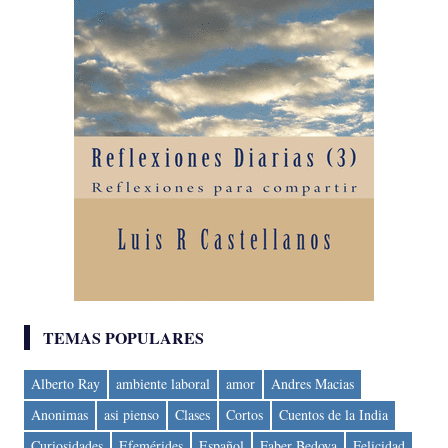
TEMAS POPULARES
Alberto Ray
ambiente laboral
amor
Andres Macias
Anonimas
asi pienso
Clases
Cortos
Cuentos de la India
Curiosidades
Efemérides
Español
Faber Bedoya
Felicidad