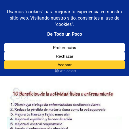
De todo un poco
MENÚ
Frases,
Gerencia,
Saltar
Humor,
al
Reflexiones,
contenido
Tecnología
y
10 Beneficios de la actividad física
Viajes
11/02/2013
Luis Castellanos
Reflexiones
,
salud