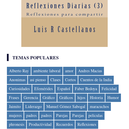
TEMAS POPULARES
Alberto Ray
ambiente laboral
amor
Andres Macias
Anonimas
asi pienso
Clases
Cortos
Cuentos de la India
Curiosidades
Efemérides
Español
Faber Bedoya
Felicidad
Frases
Gerencia
Gráfico
Gráficos
hijos
Historia
Humor
Jaimito
Liderazgo
Manuel Gómez Sabogal
maracuchos
mujeres
padres
padres
Parejas
Parejas
peliculas
phronesis
Productividad
Recuerdos
Reflexiones