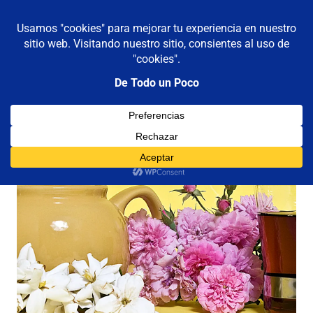
De todo un poco
MENÚ
Frases,
Gerencia,
Saltar
Humor,
al
Reflexiones,
contenido
Tecnología
y
Viajes