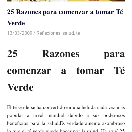
25 Razones para comenzar a tomar Té
Verde
13/03/2009
Luis Castellanos
Reflexiones
,
salud
,
te
25 Razones para
comenzar a tomar Té
Verde
El té verde se ha convertido en una bebida cada vez más
popular a nivel mundial debido a sus poderosos
beneficios para la salud.Es verdaderamente asombroso
lo que el té verde puede hacer por la salud. He aquí 25