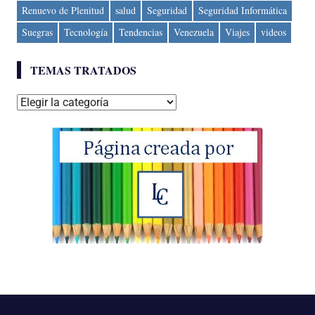
Renuevo de Plenitud
salud
Seguridad
Seguridad Informática
Suegras
Tecnología
Tendencias
Venezuela
Viajes
videos
TEMAS TRATADOS
Temas
tratados