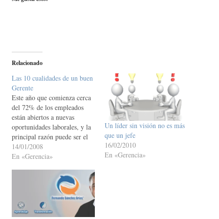
Relacionado
Las 10 cualidades de un buen
Gerente
Este año que comienza cerca
del 72% de los empleados
están abiertos a nuevas
Un líder sin visión no es más
oportunidades laborales, y la
que un jefe
principal razón puede ser el
16/02/2010
jefe, ya que al menos 4 de
14/01/2008
En «Gerencia»
cada 10 ubica a éste o a su
En «Gerencia»
estilo de administración como
la razón para dejar la
compañía, de acuerdo…