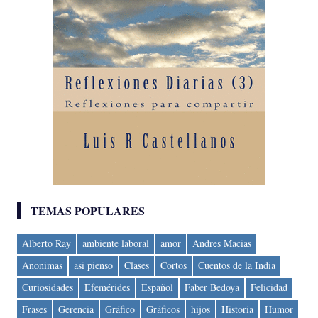
TEMAS POPULARES
Alberto Ray
ambiente laboral
amor
Andres Macias
Anonimas
asi pienso
Clases
Cortos
Cuentos de la India
Curiosidades
Efemérides
Español
Faber Bedoya
Felicidad
Frases
Gerencia
Gráfico
Gráficos
hijos
Historia
Humor