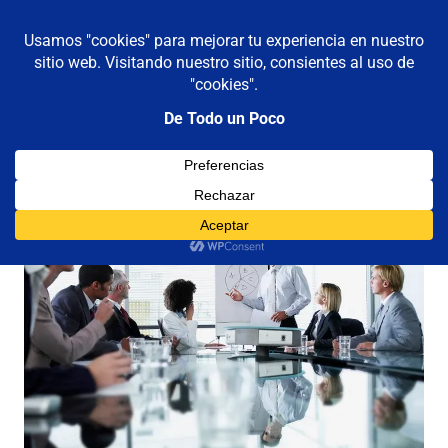
De todo un poco
MENÚ
Frases,
Gerencia,
Saltar
Humor,
al
Reflexiones,
contenido
Tecnología
y
Viajes