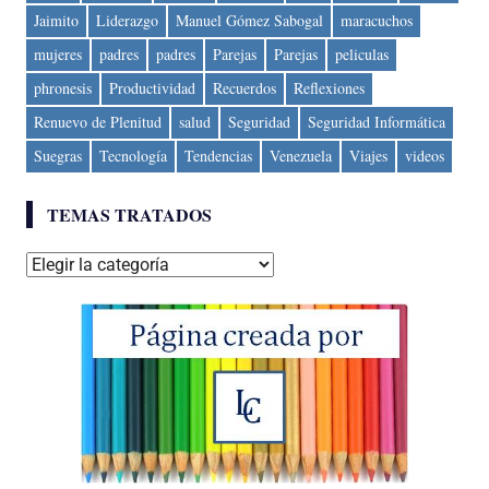
Jaimito
Liderazgo
Manuel Gómez Sabogal
maracuchos
mujeres
padres
padres
Parejas
Parejas
peliculas
phronesis
Productividad
Recuerdos
Reflexiones
Renuevo de Plenitud
salud
Seguridad
Seguridad Informática
Suegras
Tecnología
Tendencias
Venezuela
Viajes
videos
TEMAS TRATADOS
Temas
tratados