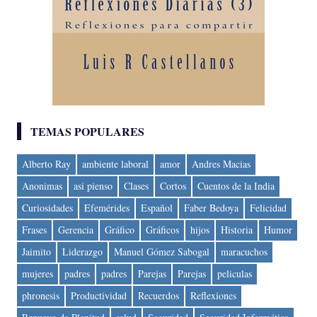
TEMAS POPULARES
Alberto Ray
ambiente laboral
amor
Andres Macias
Anonimas
asi pienso
Clases
Cortos
Cuentos de la India
Curiosidades
Efemérides
Español
Faber Bedoya
Felicidad
Frases
Gerencia
Gráfico
Gráficos
hijos
Historia
Humor
Jaimito
Liderazgo
Manuel Gómez Sabogal
maracuchos
mujeres
padres
padres
Parejas
Parejas
peliculas
phronesis
Productividad
Recuerdos
Reflexiones