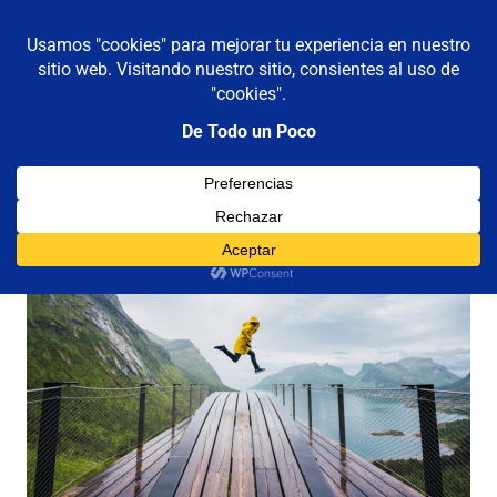
De todo un poco
MENÚ
Frases,
Gerencia,
Saltar
Humor,
al
Reflexiones,
contenido
Tecnología
y
Viajes