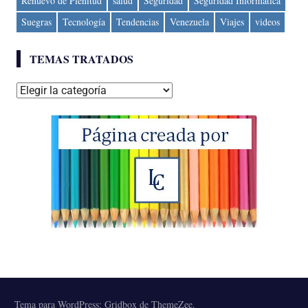
Renuevo de Plenitud
salud
Seguridad
Seguridad Informática
Suegras
Tecnología
Tendencias
Venezuela
Viajes
videos
TEMAS TRATADOS
Temas
tratados
Tema para WordPress: Gridbox de ThemeZee.