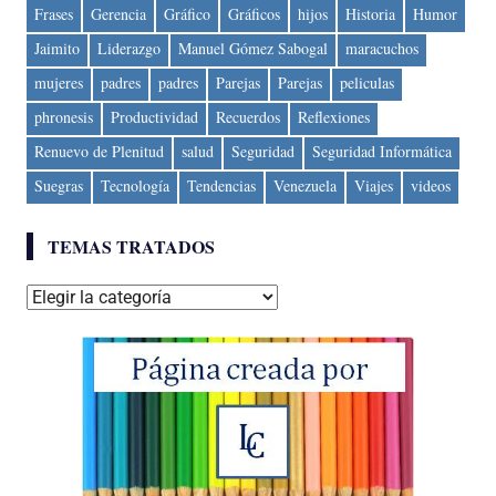
Frases
Gerencia
Gráfico
Gráficos
hijos
Historia
Humor
Jaimito
Liderazgo
Manuel Gómez Sabogal
maracuchos
mujeres
padres
padres
Parejas
Parejas
peliculas
phronesis
Productividad
Recuerdos
Reflexiones
Renuevo de Plenitud
salud
Seguridad
Seguridad Informática
Suegras
Tecnología
Tendencias
Venezuela
Viajes
videos
TEMAS TRATADOS
Temas
tratados