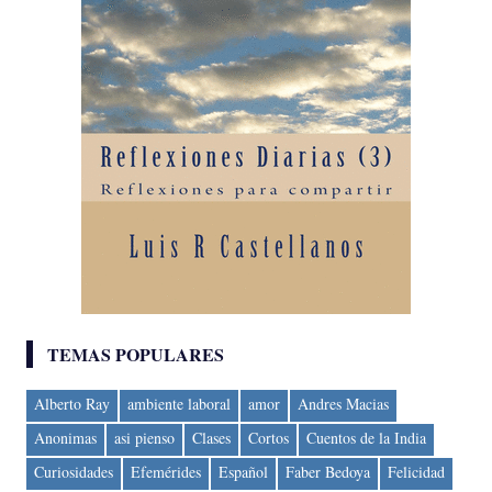
TEMAS POPULARES
Alberto Ray
ambiente laboral
amor
Andres Macias
Anonimas
asi pienso
Clases
Cortos
Cuentos de la India
Curiosidades
Efemérides
Español
Faber Bedoya
Felicidad