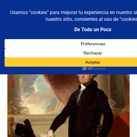
De todo un poco
Frases,
Gerencia,
Saltar
Humor,
al
Reflexiones,
contenido
Tecnología
y
Viajes