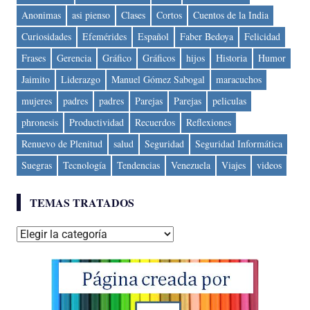
Anonimas
asi pienso
Clases
Cortos
Cuentos de la India
Curiosidades
Efemérides
Español
Faber Bedoya
Felicidad
Frases
Gerencia
Gráfico
Gráficos
hijos
Historia
Humor
Jaimito
Liderazgo
Manuel Gómez Sabogal
maracuchos
mujeres
padres
padres
Parejas
Parejas
peliculas
phronesis
Productividad
Recuerdos
Reflexiones
Renuevo de Plenitud
salud
Seguridad
Seguridad Informática
Suegras
Tecnología
Tendencias
Venezuela
Viajes
videos
TEMAS TRATADOS
Temas
tratados