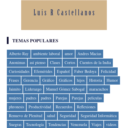
TEMAS POPULARES
Alberto Ray
ambiente laboral
amor
Andres Macias
Anonimas
asi pienso
Clases
Cortos
Cuentos de la India
Curiosidades
Efemérides
Español
Faber Bedoya
Felicidad
Frases
Gerencia
Gráfico
Gráficos
hijos
Historia
Humor
Jaimito
Liderazgo
Manuel Gómez Sabogal
maracuchos
mujeres
padres
padres
Parejas
Parejas
peliculas
phronesis
Productividad
Recuerdos
Reflexiones
Renuevo de Plenitud
salud
Seguridad
Seguridad Informática
Suegras
Tecnología
Tendencias
Venezuela
Viajes
videos