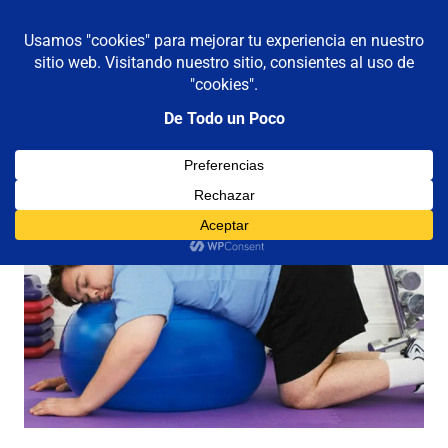
De todo un poco
MENÚ
Frases,
Gerencia,
Saltar
Humor,
al
Reflexiones,
contenido
Tecnología
y
Viajes