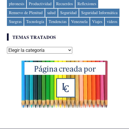
phronesis
Productividad
Recuerdos
Reflexiones
Renuevo de Plenitud
salud
Seguridad
Seguridad Informática
Suegras
Tecnología
Tendencias
Venezuela
Viajes
videos
TEMAS TRATADOS
Temas
tratados