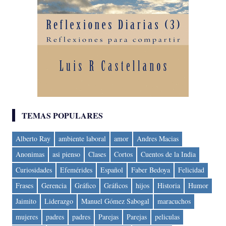
TEMAS POPULARES
Alberto Ray
ambiente laboral
amor
Andres Macias
Anonimas
asi pienso
Clases
Cortos
Cuentos de la India
Curiosidades
Efemérides
Español
Faber Bedoya
Felicidad
Frases
Gerencia
Gráfico
Gráficos
hijos
Historia
Humor
Jaimito
Liderazgo
Manuel Gómez Sabogal
maracuchos
mujeres
padres
padres
Parejas
Parejas
peliculas