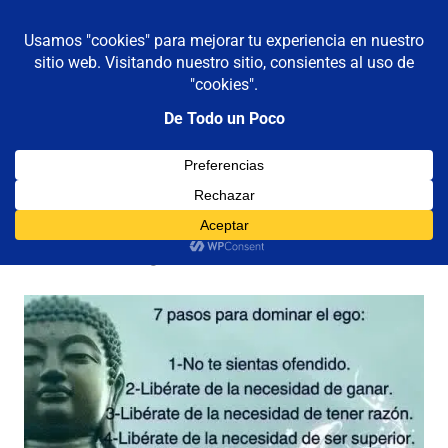
De todo un poco
MENÚ
Frases,
Gerencia,
Saltar
Humor,
al
Reflexiones,
contenido
Tecnología
y
7 pasos para dominar el Ego
Viajes
03/09/2012
Luis Castellanos
7
,
Ego
,
Reflexiones