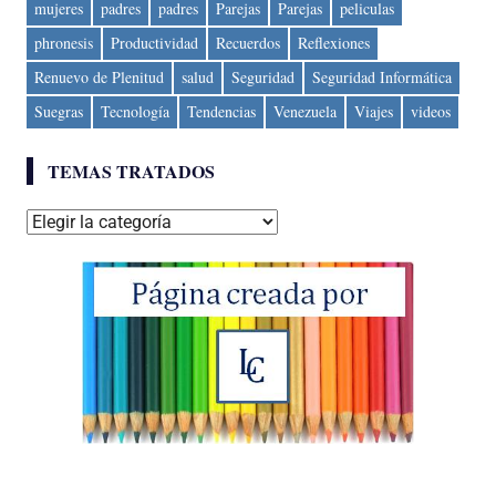
mujeres
padres
padres
Parejas
Parejas
peliculas
phronesis
Productividad
Recuerdos
Reflexiones
Renuevo de Plenitud
salud
Seguridad
Seguridad Informática
Suegras
Tecnología
Tendencias
Venezuela
Viajes
videos
TEMAS TRATADOS
Temas
tratados