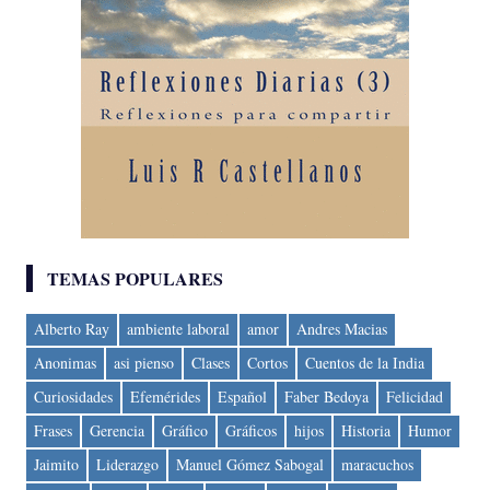
TEMAS POPULARES
Alberto Ray
ambiente laboral
amor
Andres Macias
Anonimas
asi pienso
Clases
Cortos
Cuentos de la India
Curiosidades
Efemérides
Español
Faber Bedoya
Felicidad
Frases
Gerencia
Gráfico
Gráficos
hijos
Historia
Humor
Jaimito
Liderazgo
Manuel Gómez Sabogal
maracuchos