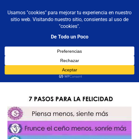
De todo un poco
MENÚ
Frases,
Gerencia,
Saltar
Humor,
al
Reflexiones,
contenido
Tecnología
y
7 pasos para la felicidad
Viajes
12/11/2012
Luis Castellanos
7
,
Felicidad
,
Gráficos
,
Reflexiones