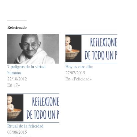
Relacionado
7 peligros de la virtud
Hoy es otro día
humana
27/07/2015
22/10/2012
En «Felicidad»
En «7»
Ritual de la felicidad
03/08/2015