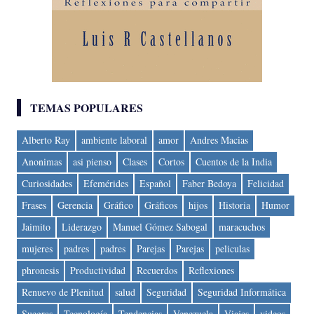
TEMAS POPULARES
Alberto Ray
ambiente laboral
amor
Andres Macias
Anonimas
asi pienso
Clases
Cortos
Cuentos de la India
Curiosidades
Efemérides
Español
Faber Bedoya
Felicidad
Frases
Gerencia
Gráfico
Gráficos
hijos
Historia
Humor
Jaimito
Liderazgo
Manuel Gómez Sabogal
maracuchos
mujeres
padres
padres
Parejas
Parejas
peliculas
phronesis
Productividad
Recuerdos
Reflexiones
Renuevo de Plenitud
salud
Seguridad
Seguridad Informática
Suegras
Tecnología
Tendencias
Venezuela
Viajes
videos