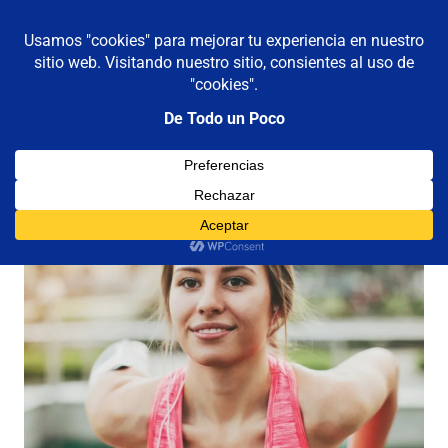
De todo un poco
MENÚ
Frases,
Gerencia,
Saltar
Humor,
al
Reflexiones,
contenido
Tecnología
y
Viajes