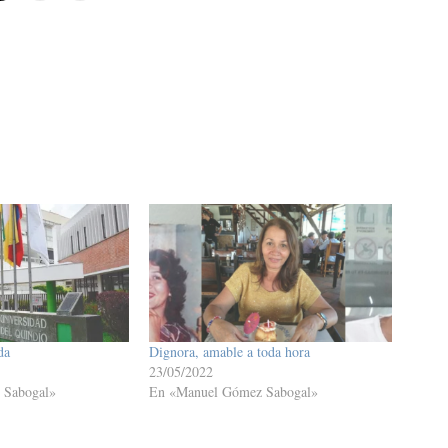
da
Dignora, amable a toda hora
23/05/2022
 Sabogal»
En «Manuel Gómez Sabogal»