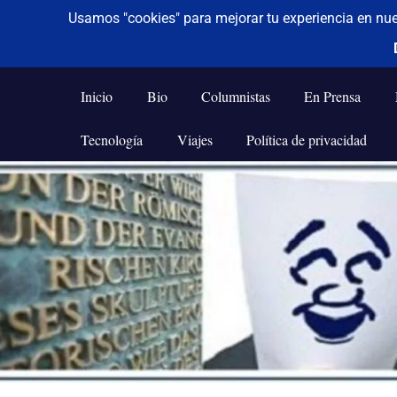
De todo un poco
Frases,
Gerencia,
Inicio
Bio
Columnistas
En Prensa
Humor,
Reflexiones,
Tecnología
Viajes
Política de privacidad
Tecnología
y
Saltar
Viajes
al
contenido