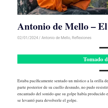
Antonio de Mello – El
02/01/2024
De todo un Poco
Antonio de Mello
,
Reflexiones
Tomado de
Estaba pacíficamente sentado un místico a la orilla de
parte posterior de su cuello desnudo, no pudo resisti
encantado del sonido que su golpe había producido en 
se levantó para devolverle el golpe.