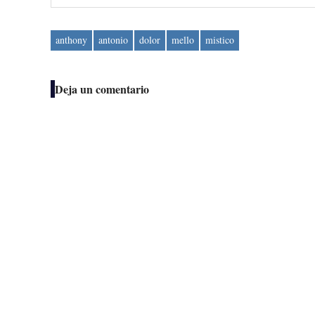
anthony
antonio
dolor
mello
mistico
Deja un comentario