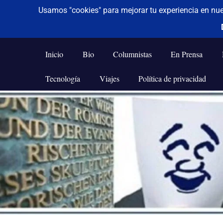
De todo un poco
Frases,
Gerencia,
Inicio
Bio
Columnistas
En Prensa
Humor,
Reflexiones,
Tecnología
Viajes
Política de privacidad
Tecnología
y
Saltar
Viajes
al
contenido