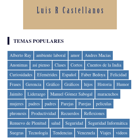
TEMAS POPULARES
Alberto Ray
ambiente laboral
amor
Andres Macias
Anonimas
asi pienso
Clases
Cortos
Cuentos de la India
Curiosidades
Efemérides
Español
Faber Bedoya
Felicidad
Frases
Gerencia
Gráfico
Gráficos
hijos
Historia
Humor
Jaimito
Liderazgo
Manuel Gómez Sabogal
maracuchos
mujeres
padres
padres
Parejas
Parejas
peliculas
phronesis
Productividad
Recuerdos
Reflexiones
Renuevo de Plenitud
salud
Seguridad
Seguridad Informática
Suegras
Tecnología
Tendencias
Venezuela
Viajes
videos