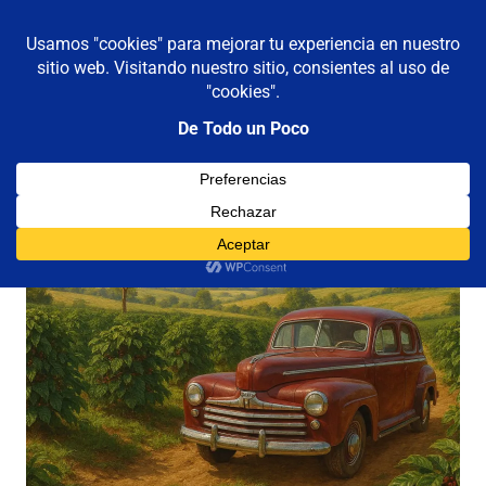
De todo un poco
MENÚ
Frases,
Gerencia,
Saltar
Humor,
al
Reflexiones,
contenido
Tecnología
y
Viajes