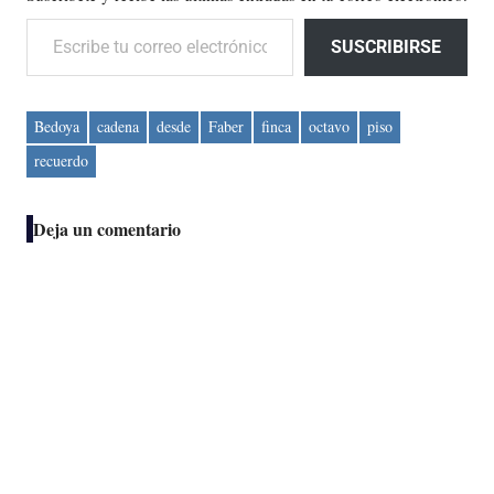
Escribe tu correo electrónico…
SUSCRIBIRSE
Bedoya
cadena
desde
Faber
finca
octavo
piso
recuerdo
Deja un comentario