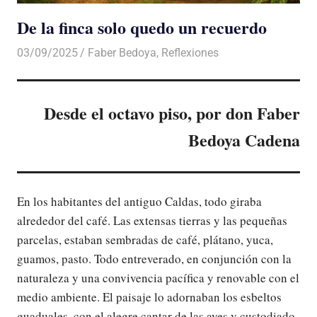
De la finca solo quedo un recuerdo
03/09/2025
De todo un Poco
Faber Bedoya
,
Reflexiones
Desde el octavo piso, por don Faber
Bedoya Cadena
En los habitantes del antiguo Caldas, todo giraba
alrededor del café. Las extensas tierras y las pequeñas
parcelas, estaban sembradas de café, plátano, yuca,
guamos, pasto. Todo entreverado, en conjunción con la
naturaleza y una convivencia pacífica y renovable con el
medio ambiente. El paisaje lo adornaban los esbeltos
guaduales, con el alegre cantar de las aves y custodiado