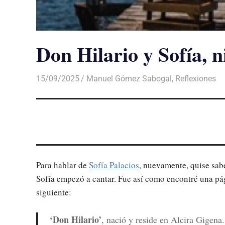
Don Hilario y Sofía, 
15/09/2025
De todo un Poco
Manuel Gómez Sabogal
,
Reflexiones
Para hablar de
Sofía Palacios
, nuevamente, quise sab
Sofía empezó a cantar. Fue así como encontré una p
siguiente:
‘Don Hilario’
, nació y reside en Alcira Gigen