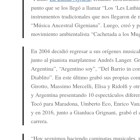
punto que se los llegó a llamar “Los ‘Les Luthi
instrumentos tradicionales que nos llegaron de 
“Música Ancestral Gigeniana”. Luego, creó y pr
movimiento ambientalista “Cachetada a los Mu
En 2004 decidió regresar a sus orígenes musicale
junto al pianista marplatense Andrés Langer. G
Argentina”, “Argentino soy”, “Del Barrio in c
Diablito”. En este último grabó sus propias com
Girotto, Massimo Mercelli, Elisa y Ridolfi y ot
y Argentina presentando 10 espectáculos diferent
Tocó para Maradona, Umberto Eco, Enrico Vanzi
y en 2016, junto a Gianluca Grignani, grabó el 
carrera.
“Hoy seguimos haciendo caminatas musicales, mi