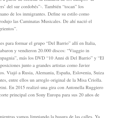
ers’ del sur cordobés”-. También “tocan” los
mano de los inmigrantes. Define su estilo como
odujo las Caminatas Musicales. De ahí nació el
grientos”.
s para formar el grupo “Del Barrio” allí en Italia,
rabaron y vendieron 20.000 discos: “Viaggio in
ompagnia”, más los DVD “10 Anni di Del Barrio” y “El
posiciones junto a grandes artistas como Javier
ros. Viajó a Rusia, Alemania, España, Eslovenia, Suiza
es, entre ellos un arreglo original de la Misa Criolla.
ni. En 2015 realizó una gira con Antonella Ruggiero
corte principal con Sony Europa para sus 20 años de
entras vamos limpiando la basura de las calles. Ya