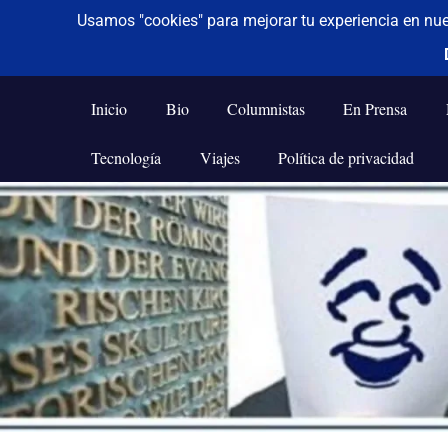
De todo un poco
Frases,
Gerencia,
Inicio
Bio
Columnistas
En Prensa
Humor,
Reflexiones,
Tecnología
Viajes
Política de privacidad
Tecnología
y
Saltar
Viajes
al
contenido