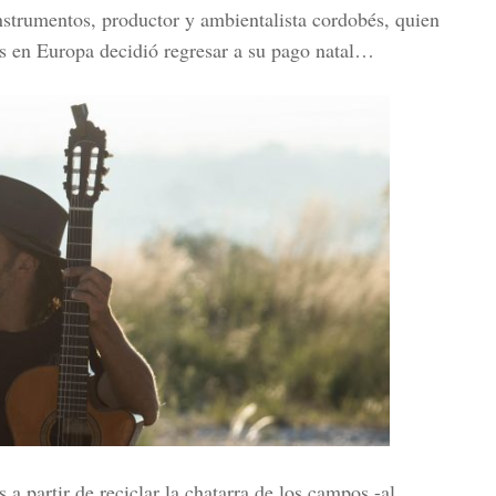
nstrumentos, productor y ambientalista cordobés, quien
ños en Europa decidió regresar a su pago natal…
 a partir de reciclar la chatarra de los campos -al