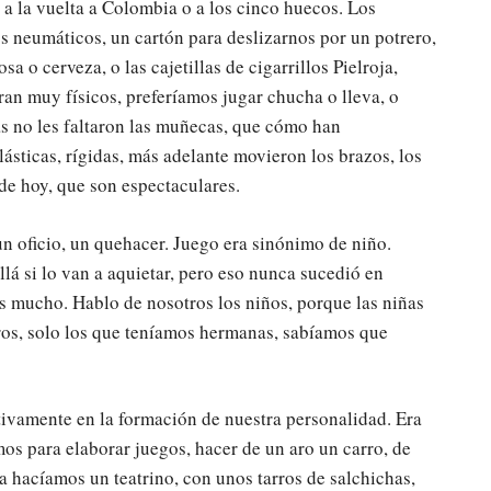
 o a la vuelta a Colombia o a los cinco huecos. Los
os neumáticos, un cartón para deslizarnos por un potrero,
osa o cerveza, o las cajetillas de cigarrillos Pielroja,
ran muy físicos, preferíamos jugar chucha o lleva, o
ñas no les faltaron las muñecas, que cómo han
ásticas, rígidas, más adelante movieron los brazos, los
de hoy, que son espectaculares.
un oficio, un quehacer. Juego era sinónimo de niño.
lá si lo van a aquietar, pero eso nunca sucedió en
 mucho. Hablo de nosotros los niños, porque las niñas
ros, solo los que teníamos hermanas, sabíamos que
ctivamente en la formación de nuestra personalidad. Era
os para elaborar juegos, hacer de un aro un carro, de
 hacíamos un teatrino, con unos tarros de salchichas,