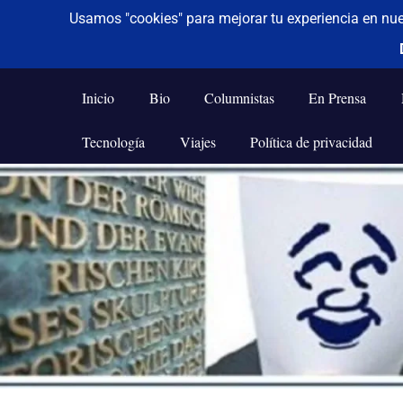
De todo un poco
Frases,
Gerencia,
Inicio
Bio
Columnistas
En Prensa
Humor,
Reflexiones,
Tecnología
Viajes
Política de privacidad
Tecnología
y
Saltar
Viajes
al
contenido