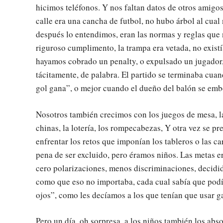
hicimos teléfonos. Y nos faltan datos de otros amigos
calle era una cancha de futbol, no hubo árbol al cua
después lo entendimos, eran las normas y reglas que 
riguroso cumplimento, la trampa era vetada, no exis
hayamos cobrado un penalty, o expulsado un jugador,
tácitamente, de palabra. El partido se terminaba cua
gol gana”, o mejor cuando el dueño del balón se embe
Nosotros también crecimos con los juegos de mesa, la
chinas, la lotería, los rompecabezas, Y otra vez se pr
enfrentar los retos que imponían los tableros o las ca
pena de ser excluido, pero éramos niños. Las metas e
cero polarizaciones, menos discriminaciones, decidid
como que eso no importaba, cada cual sabía que podía
ojos”, como les decíamos a los que tenían que usar g
Pero un día, oh sorpresa, a los niños también los abs