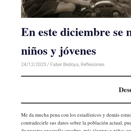
En este diciembre se n
niños y jóvenes
24/12/2025
De todo un Poco
Faber Bedoya
,
Reflexiones
Des
Me da mucha pena con los estadísticos y demás estud
contradecirle sus datos sobre la población actual, pu
de nuestra geografía cuyabra, más jóvenes y niños q