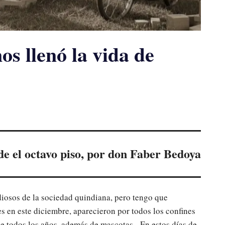
os llenó la vida de
de el octavo piso, por don Faber Bedoya
iosos de la sociedad quindiana, pero tengo que
es en este diciembre, aparecieron por todos los confines
ue todos los años, además de mascotas. En estos días de