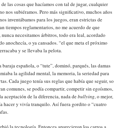
 de las cosas que hacíamos con tal de jugar, cualquier
l no nos subiéramos. Pero más significativo, muchos años
nos inventábamos para los juegos, eran estrictas de
tían tiempos reglamentarios, no me acuerdo de que
 nunca necesitamos árbitros, todo era leal, acordado
ndo anochecía, o ya cansados. “el que meta el próximo
rracaba y se llevaba la pelota.
 baraja española, o “tute”, dominó, parqués, las damas
emiaba la agilidad mental, la memoria, la seriedad para
rtas. Cada juego tenía sus reglas que había que seguir, so
ran comunes, se podía compartir, competir sin egoísmos,
a aceptación de la diferencia, nada de
bullying
, o mejor,
 hacer y vivía tranquilo. Así fuera gordito o “cuatro
afas.
orbió la tecnología. Entonces aparecieron los carros a