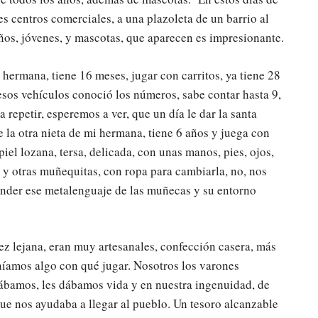
s centros comerciales, a una plazoleta de un barrio al
niños, jóvenes, y mascotas, que aparecen es impresionante.
hermana, tiene 16 meses, jugar con carritos, ya tiene 28
n esos vehículos conoció los números, sabe contar hasta 9,
a repetir, esperemos a ver, que un día le dar la santa
de la otra nieta de mi hermana, tiene 6 años y juega con
el lozana, tersa, delicada, con unas manos, pies, ojos,
a y otras muñequitas, con ropa para cambiarla, no, nos
ender ese metalenguaje de las muñecas y su entorno
ez lejana, eran muy artesanales, confección casera, más
eníamos algo con qué jugar. Nosotros los varones
trábamos, les dábamos vida y en nuestra ingenuidad, de
que nos ayudaba a llegar al pueblo. Un tesoro alcanzable