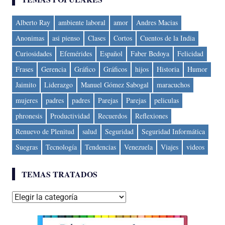
Alberto Ray
ambiente laboral
amor
Andres Macias
Anonimas
asi pienso
Clases
Cortos
Cuentos de la India
Curiosidades
Efemérides
Español
Faber Bedoya
Felicidad
Frases
Gerencia
Gráfico
Gráficos
hijos
Historia
Humor
Jaimito
Liderazgo
Manuel Gómez Sabogal
maracuchos
mujeres
padres
padres
Parejas
Parejas
peliculas
phronesis
Productividad
Recuerdos
Reflexiones
Renuevo de Plenitud
salud
Seguridad
Seguridad Informática
Suegras
Tecnología
Tendencias
Venezuela
Viajes
videos
TEMAS TRATADOS
Temas
tratados