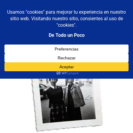
De todo un poco
MENÚ
Frases,
Gerencia,
Saltar
Humor,
al
Reflexiones,
contenido
Tecnología
y
Viajes