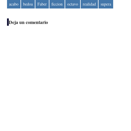
acabo
bedoa
Faber
ficcion
octavo
realidad
supera
Deja un comentario