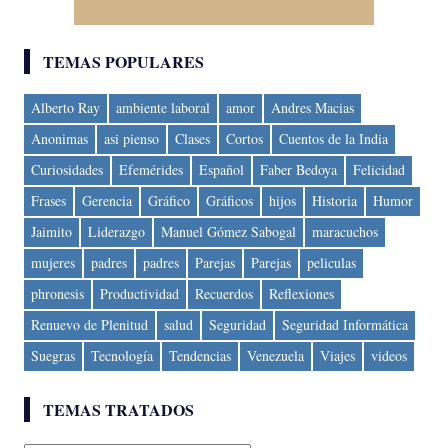
TEMAS POPULARES
Alberto Ray
ambiente laboral
amor
Andres Macias
Anonimas
asi pienso
Clases
Cortos
Cuentos de la India
Curiosidades
Efemérides
Español
Faber Bedoya
Felicidad
Frases
Gerencia
Gráfico
Gráficos
hijos
Historia
Humor
Jaimito
Liderazgo
Manuel Gómez Sabogal
maracuchos
mujeres
padres
padres
Parejas
Parejas
peliculas
phronesis
Productividad
Recuerdos
Reflexiones
Renuevo de Plenitud
salud
Seguridad
Seguridad Informática
Suegras
Tecnología
Tendencias
Venezuela
Viajes
videos
TEMAS TRATADOS