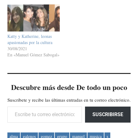
Katty y Katherine, leonas
apasionadas por la cultura
30/08/2021
En «Manuel Gómez Sabogal»
Descubre más desde De todo un poco
Suscríbete y recibe las últimas entradas en tu correo electrónico.
Escribe tu correo electrónico…
SUSCRIBIRSE
alma
galenos
gomez
grupo
manuel
musica
s