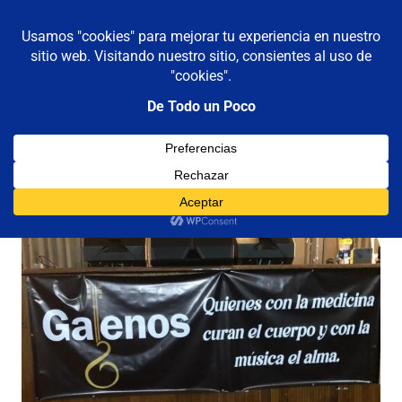
De todo un poco
MENÚ
Frases,
Gerencia,
Saltar
Humor,
al
Reflexiones,
contenido
Tecnología
y
Viajes