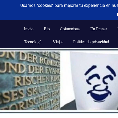
De todo un poco
Frases,
Gerencia,
Inicio
Bio
Columnistas
En Prensa
Humor,
Reflexiones,
Tecnología
Viajes
Política de privacidad
Tecnología
y
Saltar
Viajes
al
contenido