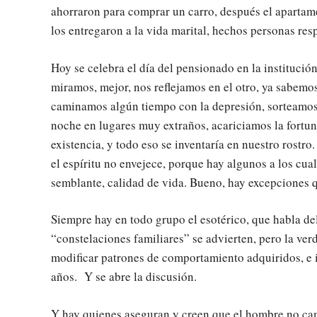
ahorraron para comprar un carro, después el apartame
los entregaron a la vida marital, hechos personas re
Hoy se celebra el día del pensionado en la institució
miramos, mejor, nos reflejamos en el otro, ya sabemos
caminamos algún tiempo con la depresión, sorteamos
noche en lugares muy extraños, acariciamos la fortun
existencia, y todo eso se inventaría en nuestro rostro
el espíritu no envejece, porque hay algunos a los cual
semblante, calidad de vida. Bueno, hay excepciones 
Siempre hay en todo grupo el esotérico, que habla de
“constelaciones familiares” se advierten, pero la verd
modificar patrones de comportamiento adquiridos, e in
años. Y se abre la discusión.
Y hay quienes aseguran y creen que el hombre no cam