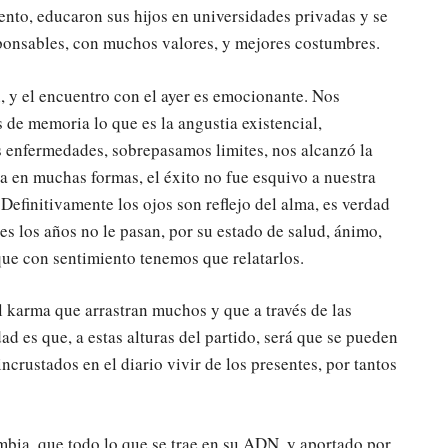
nto, educaron sus hijos en universidades privadas y se
sponsables, con muchos valores, y mejores costumbres.
n, y el encuentro con el ayer es emocionante. Nos
 de memoria lo que es la angustia existencial,
 enfermedades, sobrepasamos limites, nos alcanzó la
a en muchas formas, el éxito no fue esquivo a nuestra
. Definitivamente los ojos son reflejo del alma, es verdad
es los años no le pasan, por su estado de salud, ánimo,
que con sentimiento tenemos que relatarlos.
l karma que arrastran muchos y que a través de las
ad es que, a estas alturas del partido, será que se pueden
crustados en el diario vivir de los presentes, por tantos
bia, que todo lo que se trae en su ADN, y aportado por