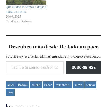
Que ciudad le vamos a dejar a
nuestros nietos
20/08/2025
En «Faber Bedoya»
Descubre más desde De todo un poco
Suscríbete y recibe las últimas entradas en tu correo electrónico.
Escribe tu correo electrónico…
SUSCRIBIRSE
antes
Bedoya
ciudad
Faber
muchachos
nueva
octavo
piso
Deja un comentario