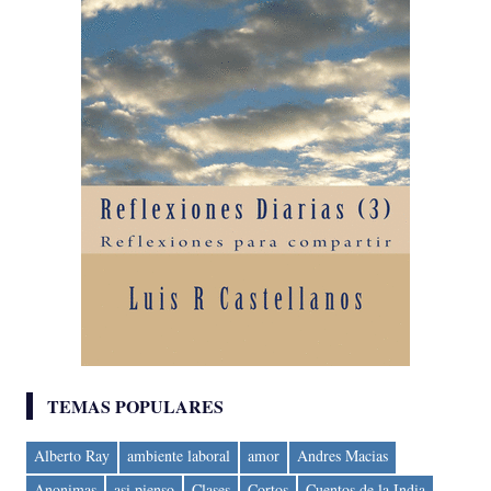
TEMAS POPULARES
Alberto Ray
ambiente laboral
amor
Andres Macias
Anonimas
asi pienso
Clases
Cortos
Cuentos de la India