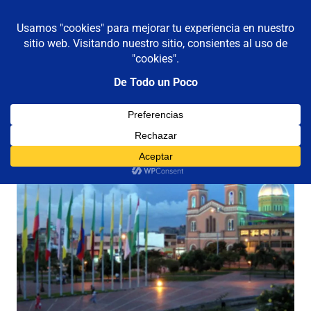
De todo un poco
MENÚ
Frases,
Gerencia,
Saltar
Humor,
al
Reflexiones,
contenido
Tecnología
y
Viajes