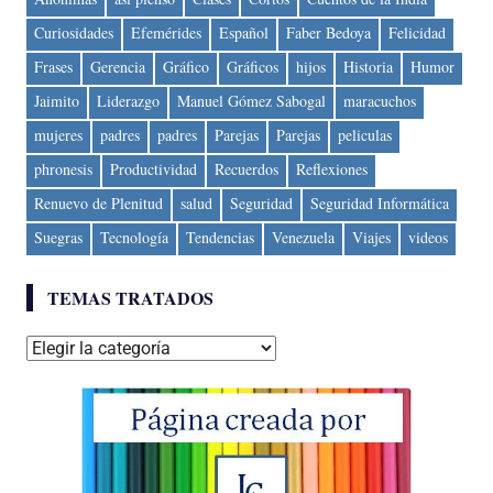
Curiosidades
Efemérides
Español
Faber Bedoya
Felicidad
Frases
Gerencia
Gráfico
Gráficos
hijos
Historia
Humor
Jaimito
Liderazgo
Manuel Gómez Sabogal
maracuchos
mujeres
padres
padres
Parejas
Parejas
peliculas
phronesis
Productividad
Recuerdos
Reflexiones
Renuevo de Plenitud
salud
Seguridad
Seguridad Informática
Suegras
Tecnología
Tendencias
Venezuela
Viajes
videos
TEMAS TRATADOS
Temas
tratados