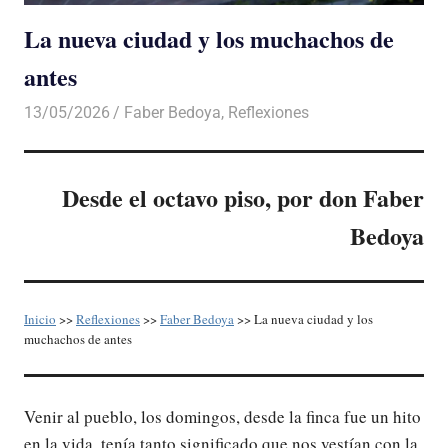
La nueva ciudad y los muchachos de
antes
13/05/2026
De todo un Poco
Faber Bedoya
,
Reflexiones
Desde el octavo piso, por don Faber
Bedoya
Inicio
>>
Reflexiones
>>
Faber Bedoya
>> La nueva ciudad y los
muchachos de antes
Venir al pueblo, los domingos, desde la finca fue un hito
en la vida, tenía tanto significado que nos vestían con la