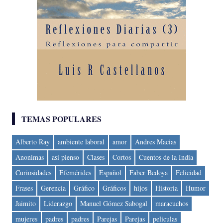
TEMAS POPULARES
Alberto Ray
ambiente laboral
amor
Andres Macias
Anonimas
asi pienso
Clases
Cortos
Cuentos de la India
Curiosidades
Efemérides
Español
Faber Bedoya
Felicidad
Frases
Gerencia
Gráfico
Gráficos
hijos
Historia
Humor
Jaimito
Liderazgo
Manuel Gómez Sabogal
maracuchos
mujeres
padres
padres
Parejas
Parejas
peliculas