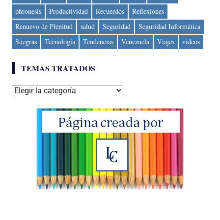
phronesis
Productividad
Recuerdos
Reflexiones
Renuevo de Plenitud
salud
Seguridad
Seguridad Informática
Suegras
Tecnología
Tendencias
Venezuela
Viajes
videos
TEMAS TRATADOS
Temas
tratados