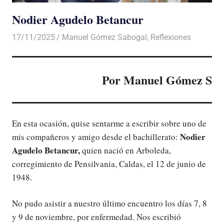
Nodier Agudelo Betancur
17/11/2025
De todo un Poco
Manuel Gómez Sabogal
,
Reflexiones
Por Manuel Gómez S
En esta ocasión, quise sentarme a escribir sobre uno de
Nodier
mis compañeros y amigo desde el bachillerato:
Agudelo Betancur,
quien nació en Arboleda,
corregimiento de Pensilvania, Caldas, el 12 de junio de
1948.
No pudo asistir a nuestro último encuentro los días 7, 8
y 9 de noviembre, por enfermedad. Nos escribió