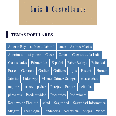
TEMAS POPULARES
Alberto Ray
ambiente laboral
amor
Andres Macias
Anonimas
asi pienso
Clases
Cortos
Cuentos de la India
Curiosidades
Efemérides
Español
Faber Bedoya
Felicidad
Frases
Gerencia
Gráfico
Gráficos
hijos
Historia
Humor
Jaimito
Liderazgo
Manuel Gómez Sabogal
maracuchos
mujeres
padres
padres
Parejas
Parejas
peliculas
phronesis
Productividad
Recuerdos
Reflexiones
Renuevo de Plenitud
salud
Seguridad
Seguridad Informática
Suegras
Tecnología
Tendencias
Venezuela
Viajes
videos