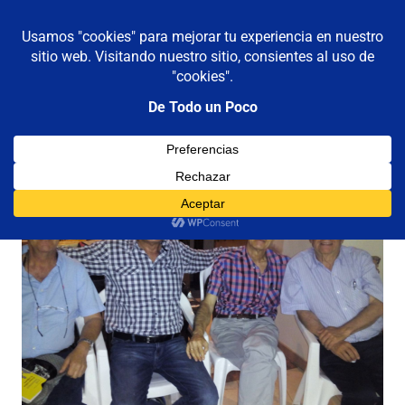
De todo un poco
MENÚ
Frases,
Gerencia,
Saltar
Humor,
al
Reflexiones,
contenido
Tecnología
y
Viajes