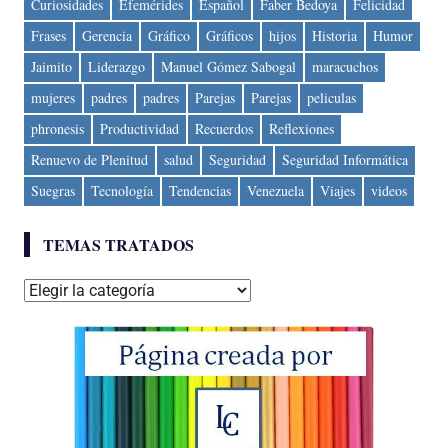
Curiosidades
Efemérides
Español
Faber Bedoya
Felicidad
Frases
Gerencia
Gráfico
Gráficos
hijos
Historia
Humor
Jaimito
Liderazgo
Manuel Gómez Sabogal
maracuchos
mujeres
padres
padres
Parejas
Parejas
peliculas
phronesis
Productividad
Recuerdos
Reflexiones
Renuevo de Plenitud
salud
Seguridad
Seguridad Informática
Suegras
Tecnología
Tendencias
Venezuela
Viajes
videos
TEMAS TRATADOS
Temas
tratados