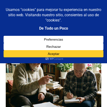
De todo un poco
MENÚ
Frases,
Gerencia,
Saltar
Humor,
al
Reflexiones,
contenido
Tecnología
y
Viajes