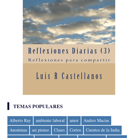
TEMAS POPULARES
Alberto Ray
ambiente laboral
amor
Andres Macias
Anonimas
asi pienso
Clases
Cortos
Cuentos de la India