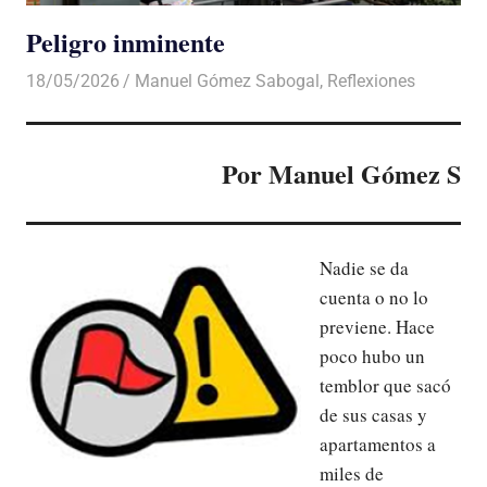
Peligro inminente
18/05/2026
De todo un Poco
Manuel Gómez Sabogal
,
Reflexiones
Por Manuel Gómez S
Nadie se da
cuenta o no lo
previene. Hace
poco hubo un
temblor que sacó
de sus casas y
apartamentos a
miles de