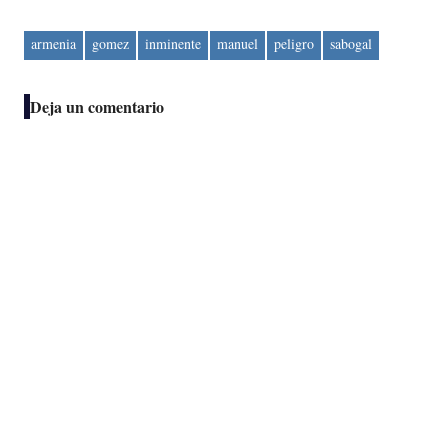
armenia
gomez
inminente
manuel
peligro
sabogal
Deja un comentario