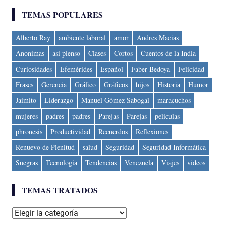
TEMAS POPULARES
Alberto Ray
ambiente laboral
amor
Andres Macias
Anonimas
asi pienso
Clases
Cortos
Cuentos de la India
Curiosidades
Efemérides
Español
Faber Bedoya
Felicidad
Frases
Gerencia
Gráfico
Gráficos
hijos
Historia
Humor
Jaimito
Liderazgo
Manuel Gómez Sabogal
maracuchos
mujeres
padres
padres
Parejas
Parejas
peliculas
phronesis
Productividad
Recuerdos
Reflexiones
Renuevo de Plenitud
salud
Seguridad
Seguridad Informática
Suegras
Tecnología
Tendencias
Venezuela
Viajes
videos
TEMAS TRATADOS
Temas
tratados