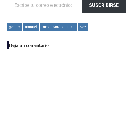
SUSCRIBIRSE
gomez
manuel
otro
sordo
tiene
voz
Deja un comentario