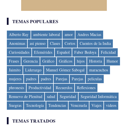
TEMAS POPULARES
Alberto Ray
ambiente laboral
amor
Andres Macias
Anonimas
asi pienso
Clases
Cortos
Cuentos de la India
Curiosidades
Efemérides
Español
Faber Bedoya
Felicidad
Frases
Gerencia
Gráfico
Gráficos
hijos
Historia
Humor
Jaimito
Liderazgo
Manuel Gómez Sabogal
maracuchos
mujeres
padres
padres
Parejas
Parejas
peliculas
phronesis
Productividad
Recuerdos
Reflexiones
Renuevo de Plenitud
salud
Seguridad
Seguridad Informática
Suegras
Tecnología
Tendencias
Venezuela
Viajes
videos
TEMAS TRATADOS