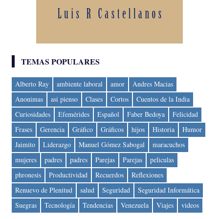
TEMAS POPULARES
Alberto Ray
ambiente laboral
amor
Andres Macias
Anonimas
asi pienso
Clases
Cortos
Cuentos de la India
Curiosidades
Efemérides
Español
Faber Bedoya
Felicidad
Frases
Gerencia
Gráfico
Gráficos
hijos
Historia
Humor
Jaimito
Liderazgo
Manuel Gómez Sabogal
maracuchos
mujeres
padres
padres
Parejas
Parejas
peliculas
phronesis
Productividad
Recuerdos
Reflexiones
Renuevo de Plenitud
salud
Seguridad
Seguridad Informática
Suegras
Tecnología
Tendencias
Venezuela
Viajes
videos