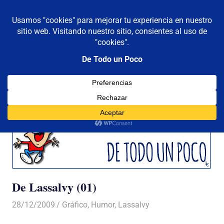
De todo un poco
MENÚ
Frases,
Gerencia,
Saltar
Humor,
al
Reflexiones,
contenido
Tecnología
y
Viajes
De Lassalvy (01)
28/12/2009
Luis Castellanos
Gráfico
,
Humor
,
Lassalvy