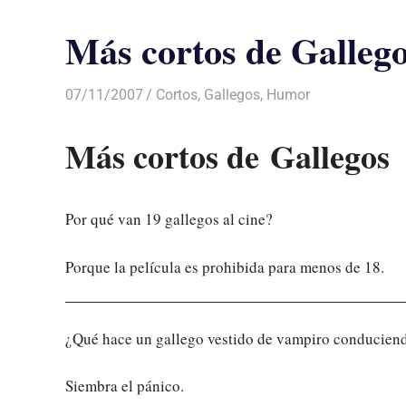
Más cortos de Galleg
07/11/2007
Luis Castellanos
Cortos
,
Gallegos
,
Humor
Más cortos de Gallegos
Por qué van 19 gallegos al cine?
Porque la película es prohibida para menos de 18.
¿Qué hace un gallego vestido de vampiro conduciend
Siembra el pánico.