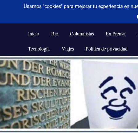
De todo un poco
Frases,
Gerencia,
Inicio
Bio
Columnistas
En Prensa
Humor,
Reflexiones,
Tecnología
Viajes
Política de privacidad
Tecnología
y
Saltar
Viajes
al
contenido