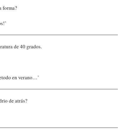
sa forma?
s!’
ratura de 40 grados.
retodo en verano…’
drio de atrás?