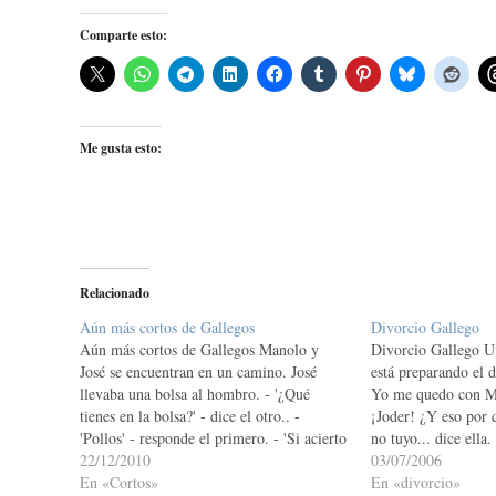
Comparte esto:
Me gusta esto:
Relacionado
Aún más cortos de Gallegos
Divorcio Gallego
Aún más cortos de Gallegos Manolo y
Divorcio Gallego Un
José se encuentran en un camino. José
está preparando el di
llevaba una bolsa al hombro. - '¿Qué
Yo me quedo con Man
tienes en la bolsa?' - dice el otro.. -
¡Joder! ¿Y eso por 
'Pollos' - responde el primero. - 'Si acierto
no tuyo... dice ella
cuantos llevas, ¿puedo quedarme con
22/12/2010
tuyo! - contesta el 
03/07/2006
uno?' - 'Si aciertas, puedes quedarte con…
En «Cortos»
no!? ¿Y quién…
En «divorcio»