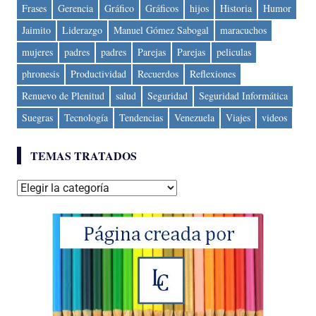
Frases
Gerencia
Gráfico
Gráficos
hijos
Historia
Humor
Jaimito
Liderazgo
Manuel Gómez Sabogal
maracuchos
mujeres
padres
padres
Parejas
Parejas
peliculas
phronesis
Productividad
Recuerdos
Reflexiones
Renuevo de Plenitud
salud
Seguridad
Seguridad Informática
Suegras
Tecnología
Tendencias
Venezuela
Viajes
videos
TEMAS TRATADOS
Temas
tratados