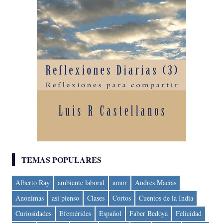
TEMAS POPULARES
Alberto Ray
ambiente laboral
amor
Andres Macias
Anonimas
asi pienso
Clases
Cortos
Cuentos de la India
Curiosidades
Efemérides
Español
Faber Bedoya
Felicidad