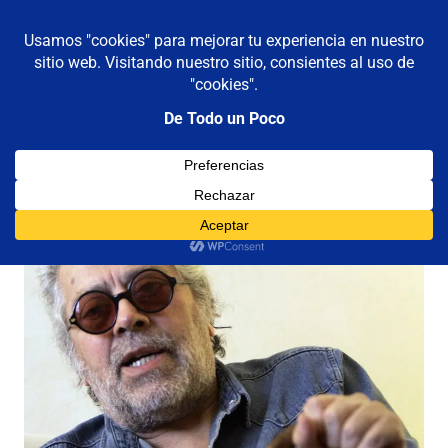
De todo un poco
MENÚ
Frases,
Gerencia,
Saltar
Humor,
al
Reflexiones,
contenido
Tecnología
y
Viajes