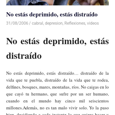
No estás deprimido, estás distraído
31/08/2006
Luis Castellanos
cabral
,
depresion
,
Reflexiones
,
videos
No estás deprimido, estás
distraído
No estás deprimido, estás distraído… distraído de la
vida que te puebla, distraído de la vida que te rodea,
delfines, bosques, mares, montañas, ríos. No caigas en lo
que cayó tu hermano, que sufre por un ser humano,
cuando en el mundo hay cinco mil seiscientos
millones.Además, no es tan malo vivir solo. Yo la paso
bien, decidiendo a cada instante lo que quiero hacer y