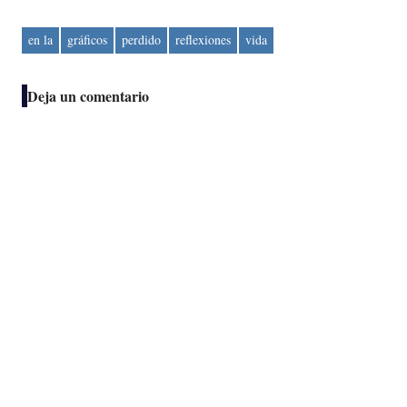
en la
gráficos
perdido
reflexiones
vida
Deja un comentario