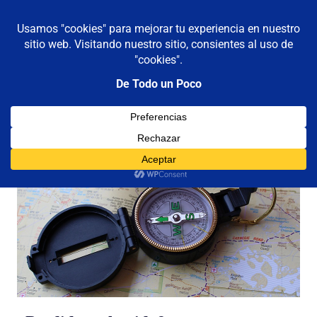
De todo un poco
MENÚ
Frases,
Gerencia,
Saltar
Humor,
al
Reflexiones,
contenido
Tecnología
y
Viajes