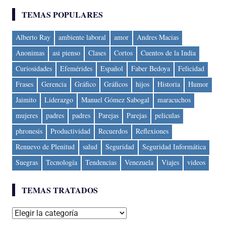
TEMAS POPULARES
Alberto Ray
ambiente laboral
amor
Andres Macias
Anonimas
asi pienso
Clases
Cortos
Cuentos de la India
Curiosidades
Efemérides
Español
Faber Bedoya
Felicidad
Frases
Gerencia
Gráfico
Gráficos
hijos
Historia
Humor
Jaimito
Liderazgo
Manuel Gómez Sabogal
maracuchos
mujeres
padres
padres
Parejas
Parejas
peliculas
phronesis
Productividad
Recuerdos
Reflexiones
Renuevo de Plenitud
salud
Seguridad
Seguridad Informática
Suegras
Tecnología
Tendencias
Venezuela
Viajes
videos
TEMAS TRATADOS
Temas
tratados