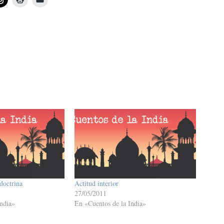
doctrina
Actitud interior
27/05/2011
ndia»
En «Cuentos de la India»