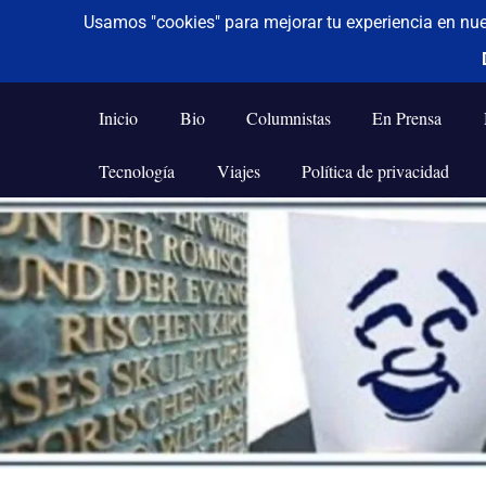
De todo un poco
Frases,
Gerencia,
Inicio
Bio
Columnistas
En Prensa
Humor,
Reflexiones,
Tecnología
Viajes
Política de privacidad
Tecnología
y
Saltar
Viajes
al
contenido