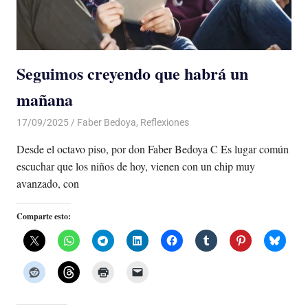
Seguimos creyendo que habrá un
mañana
17/09/2025
De todo un Poco
Faber Bedoya
,
Reflexiones
Desde el octavo piso, por don Faber Bedoya C Es lugar común
escuchar que los niños de hoy, vienen con un chip muy
avanzado, con
Comparte esto: