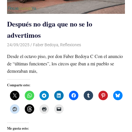
Después no diga que no se lo
advertimos
24/09/2025
De todo un Poco
Faber Bedoya
,
Reflexiones
Desde el octavo piso, por don Faber Bedoya C Con el anuncio
de “últimas funciones”, los circos que iban a mi pueblo se
demoraban más,
Comparte esto:
Me gusta esto: