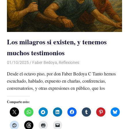
Los milagros si existen, y tenemos
muchos testimonios
01/10/2025
De todo un Poco
Faber Bedoya
,
Reflexiones
Desde el octavo piso, por don Faber Bedoya C Tanto hemos
escuchado, hablado, expuesto en charlas, conferencias,
conversatorios, y otras expresiones en público, que los
Comparte esto: