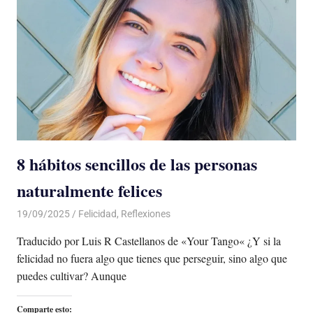
8 hábitos sencillos de las personas
naturalmente felices
19/09/2025
De todo un Poco
Felicidad
,
Reflexiones
Traducido por Luis R Castellanos de «Your Tango« ¿Y si la
felicidad no fuera algo que tienes que perseguir, sino algo que
puedes cultivar? Aunque
Comparte esto: