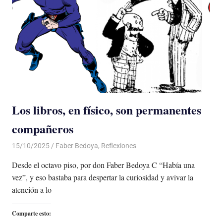
Los libros, en físico, son permanentes
compañeros
15/10/2025
De todo un Poco
Faber Bedoya
,
Reflexiones
Desde el octavo piso, por don Faber Bedoya C “Había una
vez”, y eso bastaba para despertar la curiosidad y avivar la
atención a lo
Comparte esto: