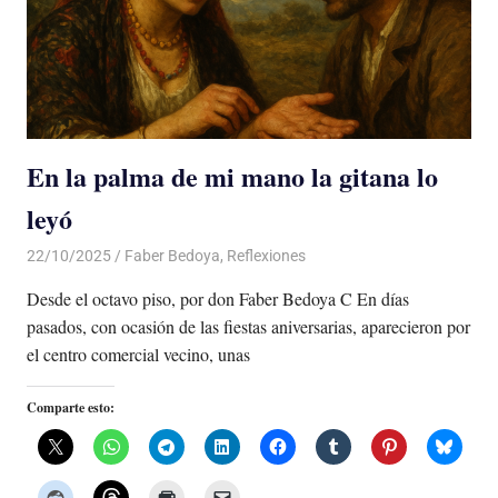
En la palma de mi mano la gitana lo
leyó
22/10/2025
De todo un Poco
Faber Bedoya
,
Reflexiones
Desde el octavo piso, por don Faber Bedoya C En días
pasados, con ocasión de las fiestas aniversarias, aparecieron por
el centro comercial vecino, unas
Comparte esto: