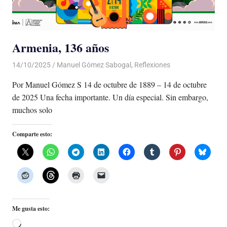
Armenia, 136 años
14/10/2025
De todo un Poco
Manuel Gómez Sabogal
,
Reflexiones
Por Manuel Gómez S 14 de octubre de 1889 – 14 de octubre
de 2025 Una fecha importante. Un día especial. Sin embargo,
muchos solo
Comparte esto:
Me gusta esto:
Cargando...