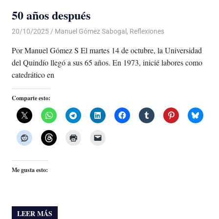
50 años después
20/10/2025
De todo un Poco
Manuel Gómez Sabogal
,
Reflexiones
Por Manuel Gómez S El martes 14 de octubre, la Universidad
del Quindío llegó a sus 65 años. En 1973, inicié labores como
catedrático en
Comparte esto:
Me gusta esto:
LEER MÁS