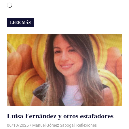
Cargando...
LEER MÁS
Luisa Fernández y otros estafadores
06/10/2025
De todo un Poco
Manuel Gómez Sabogal
,
Reflexiones