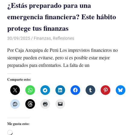
¿Estás preparado para una
emergencia financiera? Este hábito
protege tus finanzas
30/09/2025
De todo un Poco
Finanzas
,
Reflexiones
Por Caja Arequipa de Perú Los imprevistos financieros no
siempre pueden evitarse, pero sí es posible estar mejor
preparados para enfrentarlos. La falta de un
Comparte esto:
Me gusta esto:
Cargando...